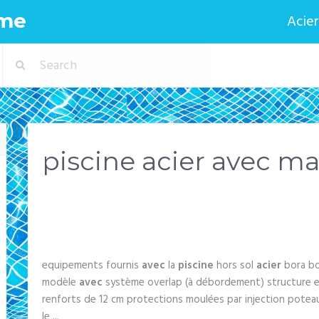
eme
Acier
piscine acier avec ma
equipements fournis
avec
la
piscine
hors sol
acier
bora bo
modèle
avec
système overlap (à débordement) structure 
renforts de 12 cm protections moulées par injection potea
le ...