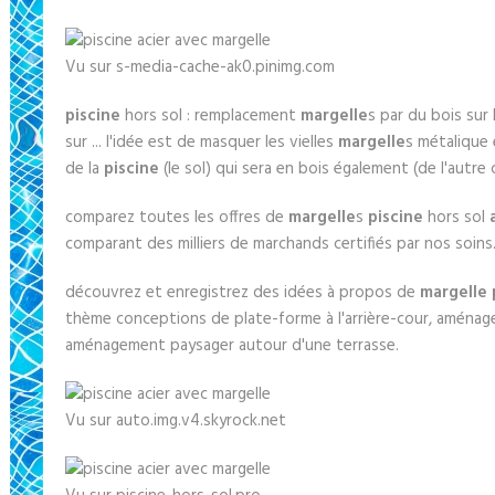
Vu sur s-media-cache-ak0.pinimg.com
piscine
hors sol : remplacement
margelle
s par du bois sur
sur ... l'idée est de masquer les vielles
margelle
s métalique 
de la
piscine
(le sol) qui sera en bois également (de l'autre 
comparez toutes les offres de
margelle
s
piscine
hors sol
comparant des milliers de marchands certifiés par nos soins
découvrez et enregistrez des idées à propos de
margelle 
thème conceptions de plate-forme à l'arrière-cour, aménag
aménagement paysager autour d'une terrasse.
Vu sur auto.img.v4.skyrock.net