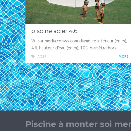
piscine acier 4.6
Vu sur media.cdnws.com diamètre intérieur (en m),
4.6. hauteur d’eau (en m), 1.05. diamètre hors …
ACIER
MORE
Piscine à monter soi m