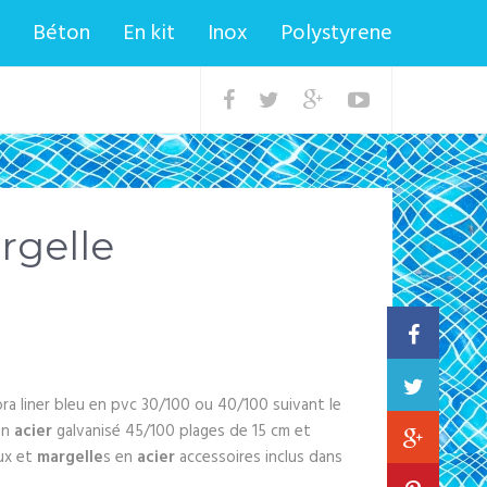
Béton
En kit
Inox
Polystyrene
rgelle
ra liner bleu en pvc 30/100 ou 40/100 suivant le
en
acier
galvanisé 45/100 plages de 15 cm et
ux et
margelle
s en
acier
accessoires inclus dans