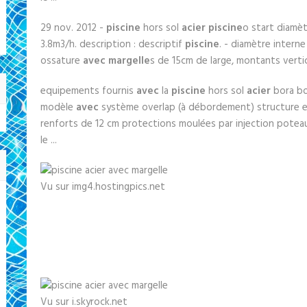
29 nov. 2012 -
piscine
hors sol
acier piscine
o start diamè
3.8m3/h. description : descriptif
piscine
. - diamètre interne
ossature
avec margelle
s de 15cm de large, montants vertic
equipements fournis
avec
la
piscine
hors sol
acier
bora bo
modèle
avec
système overlap (à débordement) structure 
renforts de 12 cm protections moulées par injection potea
le ...
Vu sur img4.hostingpics.net
Vu sur i.skyrock.net