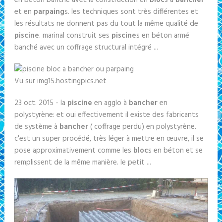
en béton banché avec la construction en
bloc
s à
bancher
et en
parpaing
s. les techniques sont très différentes et
les résultats ne donnent pas du tout la même qualité de
piscine
. marinal construit ses
piscine
s en béton armé
banché avec un coffrage structural intégré ...
Vu sur img15.hostingpics.net
23 oct. 2015 - la
piscine
en agglo à
bancher
en
polystyrène: et oui effectivement il existe des fabricants
de système à
bancher
( coffrage perdu) en polystyrène.
c'est un super procédé, très léger à mettre en œuvre, il se
pose approximativement comme les
bloc
s en béton et se
remplissent de la même manière. le petit ...