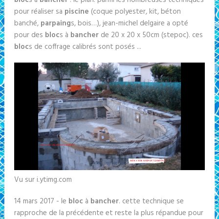
bloc
s à
bancher
: le plan. parmi les nombreuses techniques
pour réaliser sa
piscine
(coque polyester, kit, béton
banché,
parpaing
s, bois…), jean-michel delgaire a opté
pour des
bloc
s à
bancher
de 20 x 20 x 50cm (stepoc). ces
bloc
s de coffrage calibrés sont posés ...
Vu sur i.ytimg.com
14 mars 2017 - le
bloc
à
bancher
. cette technique se
rapproche de la précédente et reste la plus répandue pour