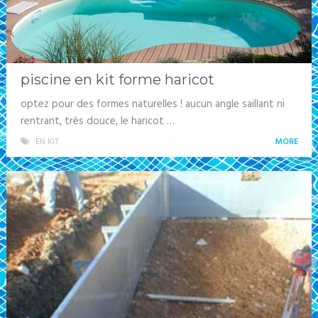
piscine en kit forme haricot
optez pour des formes naturelles ! aucun angle saillant ni
rentrant, très douce, le haricot …
EN KIT
MORE