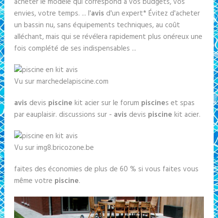
acheter le modèle qui correspond à vos budgets, vos
envies, votre temps. ... l'
avis
d'un expert* Évitez d'acheter
un bassin nu, sans équipements techniques, au coût
alléchant, mais qui se révélera rapidement plus onéreux une
fois complété de ses indispensables ...
Vu sur marchedelapiscine.com
avis
devis
piscine
kit acier sur le forum
piscine
s et spas
par eauplaisir. discussions sur -
avis
devis
piscine
kit acier.
Vu sur img8.bricozone.be
faites des économies de plus de 60 % si vous faites vous
même votre
piscine
.