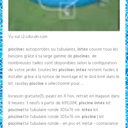
Vu sur i2.cdscdn.com
piscine
s autoportées ou tubulaires,
intex
couvre tous les
besoins grâce à sa large gamme de
piscine
s. de
nombreuses tailles sont disponibles selon la configuration
de votre jardin. toutes les
piscine
s
intex
restent faciles à
installer grâce à la notice de montage et le dvd livré dans le
kit. raviday
piscine
a sélectionné pour ...
livraison gratuite(1). payez en 4 fois. retrait en magasin dans
6 heures. 3 neufs à partir de 699,00€.
piscine intex
kit
piscine
tte tubulaire ronde 305x76 cm.
intex
kit
piscine
tte tubulaire ronde 305x76 cm.
piscine
| kit
piscine
tte tubulaire ronde - en pvc et métal - contenance