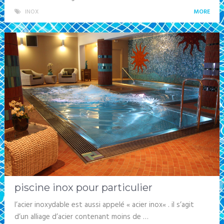
INOX
MORE
piscine inox pour particulier
l’acier inoxydable est aussi appelé « acier inox« . il s’agit
d’un alliage d’acier contenant moins de …