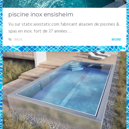
piscine inox ensisheim
Vu sur static.wixstatic.com fabricant alsacien de piscines &
spas en inox. fort de 37 années …
INOX
MORE