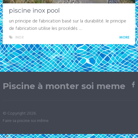
piscine inox pool
un principe de fabrication basé sur la durabilité. le principe
de fabrication utilise les procédés …
INOX
MORE
Piscine à monter soi meme
© Copyright 2026.
Faire sa piscine soi même