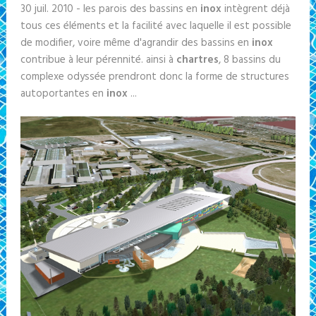
30 juil. 2010 - les parois des bassins en
inox
intègrent déjà
tous ces éléments et la facilité avec laquelle il est possible
de modifier, voire même d'agrandir des bassins en
inox
contribue à leur pérennité. ainsi à
chartres
, 8 bassins du
complexe odyssée prendront donc la forme de structures
autoportantes en
inox
...