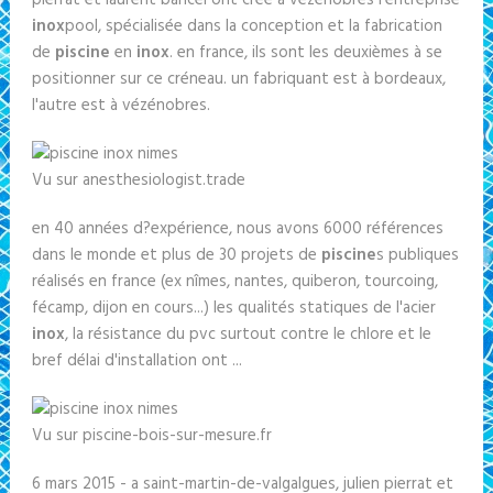
pierrat et laurent bancel ont créé à vézénobres l'entreprise
inox
pool, spécialisée dans la conception et la fabrication
de
piscine
en
inox
. en france, ils sont les deuxièmes à se
positionner sur ce créneau. un fabriquant est à bordeaux,
l'autre est à vézénobres.
Vu sur anesthesiologist.trade
en 40 années d?expérience, nous avons 6000 références
dans le monde et plus de 30 projets de
piscine
s publiques
réalisés en france (ex nîmes, nantes, quiberon, tourcoing,
fécamp, dijon en cours...) les qualités statiques de l'acier
inox
, la résistance du pvc surtout contre le chlore et le
bref délai d'installation ont ...
Vu sur piscine-bois-sur-mesure.fr
6 mars 2015 - a saint-martin-de-valgalgues, julien pierrat et