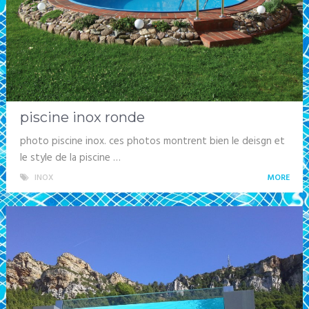
piscine inox ronde
photo piscine inox. ces photos montrent bien le deisgn et
le style de la piscine …
INOX
MORE